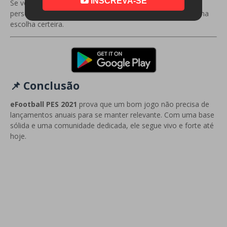
INSCREVA-SE
Se você curte futebol mais realista e quer liberdade pra
personalizar sua experiência, esse jogo continua sendo uma
escolha certeira.
📌 Conclusão
eFootball PES 2021
prova que um bom jogo não precisa de
lançamentos anuais para se manter relevante. Com uma base
sólida e uma comunidade dedicada, ele segue vivo e forte até
hoje.