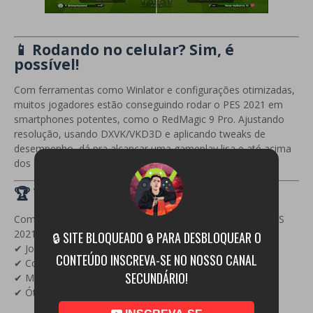
📱 Rodando no celular? Sim, é
possível!
Com ferramentas como Winlator e configurações otimizadas,
muitos jogadores estão conseguindo rodar o PES 2021 em
smartphones potentes, como o RedMagic 9 Pro. Ajustando
resolução, usando DXVK/VKD3D e aplicando tweaks de
desempenho, dá pra alcançar uma gameplay lisa e até acima
dos 60 FPS.
🏆 Vale a pena jogar em 2026?
Com certeza! Mesmo com novos jogos no mercado, o PES
2021 ainda entrega:
🔒 SITE BLOQUEADO 🔒 PARA DESBLOQUEAR O
✔ Jogabilidade superior
CONTEÚDO INSCREVA-SE NO NOSSO CANAL
✔ Comunidade ativa
SECUNDÁRIO!
✔ Mods atualizados
✔ Ótimo desempenho em setups otimizados