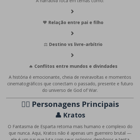
A narrativa foca em temas como:
🧡
Relação entre pai e filho
⚖️
Destino vs livre-arbítrio
🔥
Conflitos entre mundos e divindades
A história é emocionante, cheia de reviravoltas e momentos
cinematográficos que conectam o passado, presente e futuro
do universo de God of War.
🧍‍♂️ Personagens Principais
👤
Kratos
O Fantasma de Esparta retorna mais humano e complexo do
que nunca. Aqui, Kratos não é apenas um guerreiro brutal —
ele é um pai que luta com seus próprios demônios e tenta