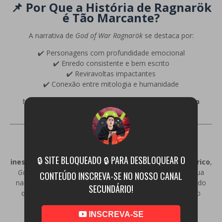
📌 Por Que a História de Ragnarök
é Tão Marcante?
A narrativa de
God of War Ragnarök
se destaca por:
✔️ Personagens com profundidade emocional
✔️ Enredo consistente e bem escrito
✔️ Reviravoltas impactantes
✔️ Conexão entre mitologia e humanidade
Não é apenas um jogo de ação — é uma
experiência
narrativa completa
.
🔍 Conclusão
Se você procura um jogo que combina
história
🔒 SITE BLOQUEADO 🔒 PARA DESBLOQUEAR O
inesquecível, personagens envolventes e conteúdo rico
,
God of War Ragnarök
para PC é uma obra obrigatória. Sua
CONTEÚDO INSCREVA-SE NO NOSSO CANAL
narrativa poderosa e seu mundo vasto fazem dele mais do
SECUNDÁRIO!
que um jogo — uma jornada emocional que fica com o
jogador muito depois do final.
INSCREVA-SE