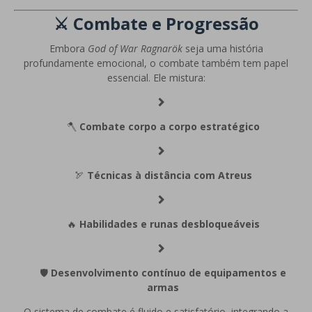
⚔️ Combate e Progressão
Embora
God of War Ragnarök
seja uma história
profundamente emocional, o combate também tem papel
essencial. Ele mistura:
🪓
Combate corpo a corpo estratégico
🏹
Técnicas à distância com Atreus
🔥
Habilidades e runas desbloqueáveis
🛡️
Desenvolvimento contínuo de equipamentos e
armas
O sistema de combate é fluido e satisfatório, integrando a