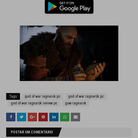
Tags
god of war ragnarok pc
god of war ragnarök pc
god of war ragnarök review pc
gow ragnarok
POSTAR UM COMENTÁRIO