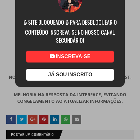
GAMES PS3
🔒 SITE BLOQUEADO 🔒 PARA DESBLOQUEAR O
GAMES PS3 (OPÇÃO 2)
CONTEÚDO INSCREVA-SE NO NOSSO CANAL
FIRMWARE PS3
SECUNDÁRIO!
RPCS3 WIKI
INSCREVA-SE
DRIVERS TURNIP
JÁ SOU INSCRITO
NOVO SISTEMA DE NAVEGAÇÃO BASEADO EM NAVHOST,
FACILITANDO A TRANSIÇÃO ENTRE TELAS.
MELHORIA NA RESPOSTA DA INTERFACE, EVITANDO
CONGELAMENTO AO ATUALIZAR INFORMAÇÕES.
POSTAR UM COMENTÁRIO