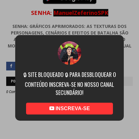
SENHA:
ManuelZeferinoSPK
SENHA:
GRÁFICOS APRIMORADOS: AS TEXTURAS DOS
PERSONAGENS, CENÁRIOS E EFEITOS DE BATALHA SÃO
ATUALIZADAS PARA SE ASSEMELHAREM A UM JOGO
MODERNO, PROPORCIONANDO UMA EXPERIÊNCIA VISUAL
MAIS RICA E DETALHADA.
🔒 SITE BLOQUEADO 🔒 PARA DESBLOQUEAR O
POSTAR UM COMENTÁRIO
CONTEÚDO INSCREVA-SE NO NOSSO CANAL
SECUNDÁRIO!
0 Comentários
INSCREVA-SE