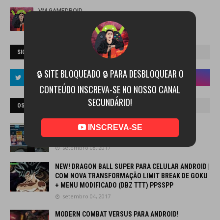
SIGA NAS REDES
🔒 SITE BLOQUEADO 🔒 PARA DESBLOQUEAR O
CONTEÚDO INSCREVA-SE NO NOSSO CANAL
SECUNDÁRIO!
OS MELHORES GAMES/APP
INSCREVA-SE
COMO BAIXAR/INSTALAR E JOGAR NO PPSSPP
ANDROID PASSO A PASSO
setembro 08, 2017
NEW! DRAGON BALL SUPER PARA CELULAR ANDROID |
COM NOVA TRANSFORMAÇÃO LIMIT BREAK DE GOKU
+ MENU MODIFICADO (DBZ TTT) PPSSPP
setembro 04, 2017
MODERN COMBAT VERSUS PARA ANDROID!