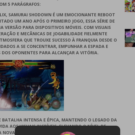
OM 5 PARÁGRAFOS:
FLIX, SAMURAI SHODOWN É UM EMOCIONANTE REBOOT
NTADO UM ANO APÓS O PRIMEIRO JOGO, ESSA SÉRIE DE
 VERSÃO PARA DISPOSITIVOS MÓVEIS. COM VISUAIS
RAÇÃO E MECÂNICAS DE JOGABILIDADE FIELMENTE
TMOSFERA QUE TROUXE SUCESSO À FRANQUIA DESDE O
VIDADOS A SE CONCENTRAR, EMPUNHAR A ESPADA E
 DOS OPONENTES PARA ALCANÇAR A VITÓRIA.
E BATALHA INTENSA E ÉPICA, MANTENDO O LEGADO DA
VIDA AOS VISUAIS INCRÍVEIS, ELEVANDO O NÍVEL DE
NOVA EXPERIÊNCIA VISUAL. COM UMA VARIEDADE DE