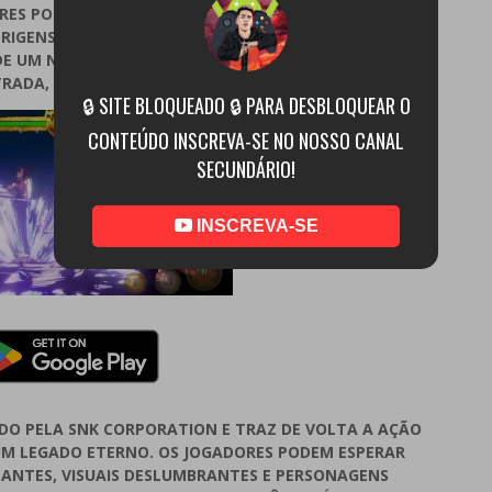
RES PODEM ESCOLHER ENTRE DEZENAS DE GUERREIROS
RIGENS, CADA UM COM SEUS PRÓPRIOS OBJETIVOS E
DE UM NINJA TEXANO GIGANTE ATÉ UMA GUERREIRA
TRADA, A DIVERSIDADE É IMPRESSIONANTE.
🔒 SITE BLOQUEADO 🔒 PARA DESBLOQUEAR O
CONTEÚDO INSCREVA-SE NO NOSSO CANAL
SECUNDÁRIO!
INSCREVA-SE
DO PELA SNK CORPORATION E TRAZ DE VOLTA A AÇÃO
UM LEGADO ETERNO. OS JOGADORES PODEM ESPERAR
ANTES, VISUAIS DESLUMBRANTES E PERSONAGENS