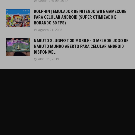
setembro 09, 2017
DOLPHIN | EMULADOR DE NITENDO WII E GAMECUBE
PARA CELULAR ANDROID (SUPER OTIMIZADO E
RODANDO 60 FPS)
agosto 21, 2018
NARUTO SLUGFEST 3D MOBILE - O MELHOR JOGO DE
NARUTO MUNDO ABERTO PARA CELULAR ANDROID
DISPONÍVEL
abril 25, 2019