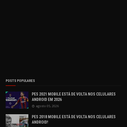
POSTS POPULARES
PES 2021 MOBILE ESTÁ DE VOLTA NOS CELULARES
ANDROID EM 2026
agosto 05, 2026
PES 2018 MOBILE ESTÁ DE VOLTA NOS CELULARES
ANDROID!