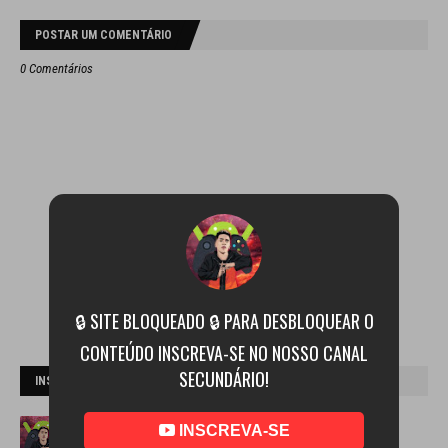
POSTAR UM COMENTÁRIO
0 Comentários
🔒 SITE BLOQUEADO 🔒 PARA DESBLOQUEAR O
CONTEÚDO INSCREVA-SE NO NOSSO CANAL
SECUNDÁRIO!
INSCREVA-SE NO CANAL
INSCREVA-SE