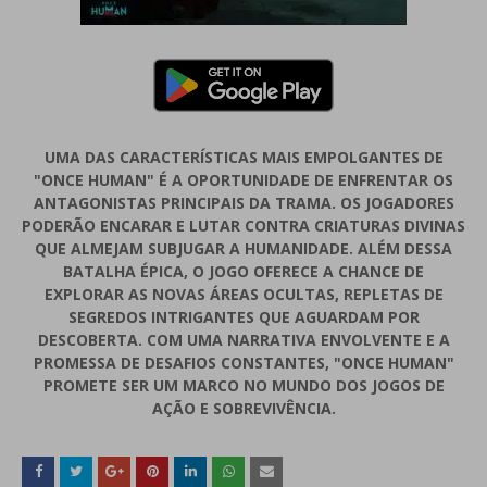
UMA DAS CARACTERÍSTICAS MAIS EMPOLGANTES DE
"ONCE HUMAN" É A OPORTUNIDADE DE ENFRENTAR OS
ANTAGONISTAS PRINCIPAIS DA TRAMA. OS JOGADORES
PODERÃO ENCARAR E LUTAR CONTRA CRIATURAS DIVINAS
QUE ALMEJAM SUBJUGAR A HUMANIDADE. ALÉM DESSA
BATALHA ÉPICA, O JOGO OFERECE A CHANCE DE
EXPLORAR AS NOVAS ÁREAS OCULTAS, REPLETAS DE
SEGREDOS INTRIGANTES QUE AGUARDAM POR
DESCOBERTA. COM UMA NARRATIVA ENVOLVENTE E A
PROMESSA DE DESAFIOS CONSTANTES, "ONCE HUMAN"
PROMETE SER UM MARCO NO MUNDO DOS JOGOS DE
AÇÃO E SOBREVIVÊNCIA.