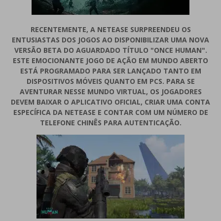
RECENTEMENTE, A NETEASE SURPREENDEU OS
ENTUSIASTAS DOS JOGOS AO DISPONIBILIZAR UMA NOVA
VERSÃO BETA DO AGUARDADO TÍTULO "ONCE HUMAN".
ESTE EMOCIONANTE JOGO DE AÇÃO EM MUNDO ABERTO
ESTÁ PROGRAMADO PARA SER LANÇADO TANTO EM
DISPOSITIVOS MÓVEIS QUANTO EM PCS. PARA SE
AVENTURAR NESSE MUNDO VIRTUAL, OS JOGADORES
DEVEM BAIXAR O APLICATIVO OFICIAL, CRIAR UMA CONTA
ESPECÍFICA DA NETEASE E CONTAR COM UM NÚMERO DE
TELEFONE CHINÊS PARA AUTENTICAÇÃO.