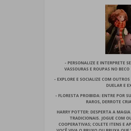
- PERSONALIZE E INTERPRETE 
VASSOURAS E ROUPAS NO BECO 
- EXPLORE E SOCIALIZE COM OUTROS
DUELAR E 
- FLORESTA PROIBIDA: ENTRE POR SU
RAROS, DERROTE CRI
HARRY POTTER: DESPERTA A MAGIA
TRADICIONAIS. JOGUE COM O
COOPERATIVAS; COLETE ITENS E A
VOCÊ VIVA O BRUXO OU BRUXA QUE