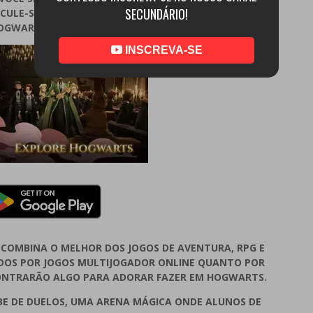
SECUNDÁRIO!
ICULE-SE COMO UM VERDADEIRO ESTUDANTE DE MAGIA
OGWARTS, IGUAL A HARRY POTTER!
INSCREVA-SE
 COMBINA O MELHOR DOS JOGOS DE AVENTURA, RPG E
DOS POR JOGOS MULTIJOGADOR ONLINE QUANTO POR
CONTRARÃO ALGO PARA ADORAR FAZER EM HOGWARTS.
UBE DE DUELOS, UMA ARENA MÁGICA ONDE ALUNOS DE