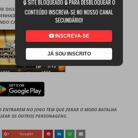
🔒 SITE BLOQUEADO 🔒 PARA DESBLOQUEAR O
E DISSERAM, O JOGO É BEM BONITO POR CONTA DOS
CONTEÚDO INSCREVA-SE NO NOSSO CANAL
ENHADOS, E COM OS NOVOS REMAKES, OS CRIADORES
SECUNDÁRIO!
NDO CADA VEZ MAIS A CADA ATUALIZAÇÃO
INSCREVA-SE
JÁ SOU INSCRITO
O ENTRAREM NO JOGO TEM QUE ZERAR O MODO BATALHA
UEAR OS OUTROS PERSONAGENS.
Google+