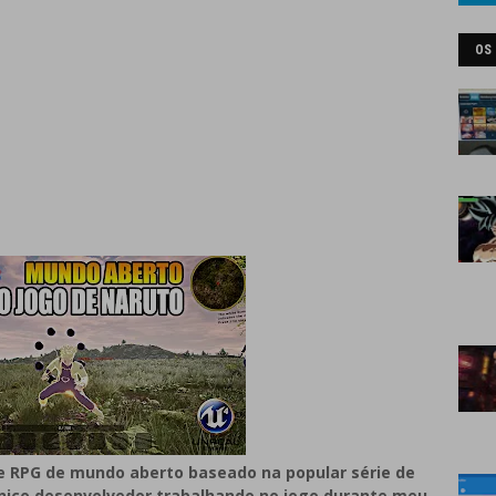
OS
de RPG de mundo aberto baseado na popular série de
nico desenvolvedor trabalhando no jogo durante meu