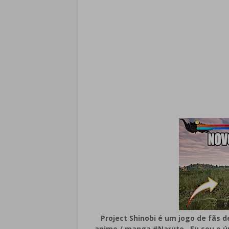
Project Shinobi é um jogo de fãs 
anime / manga #Naruto . Eu sou o ú