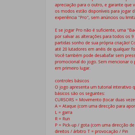
apreciação para o outro, e garante que 
os modos estão disponíveis para jogar d
experiência "Pro", sem anúncios ou limit
E se jogar Pro não é suficiente, uma "
por salvar as alterações para todos os 9
partidas sonho de sua própria criação! C
até 20 lutadores em anéis de qualquer f
Você também pode desabafar sem pressã
promocional do jogo. Sem mencionar o p
em primeiro lugar.
controles básicos
O jogo apresenta um tutorial interativo
básicos são os seguintes:
CURSORS = Movimento (tocar duas vezes
A = Ataque (com uma direcção para apont
L = garra
R = Run
P = Pick-up / gota (com uma direcção de
direitos / árbitro T = provocação / Pin