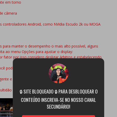
nte em torno
de câmera
s controladores Android, como NVidia Escudo 2k ou MOGA
os para manter o desempenho o mais alto possível, alguns
ita ao menu Opções para ajustar o display:
r fator por isso considero desligar árbitros e estabelecendo
ocê pode sacrificar polígonos vez e optar por modelos de
gente e você pode espremer em um caractere extra se
multidão também pode ajudar.
🔒 SITE BLOQUEADO 🔒 PARA DESBLOQUEAR O
CONTEÚDO INSCREVA-SE NO NOSSO CANAL
SECUNDÁRIO!