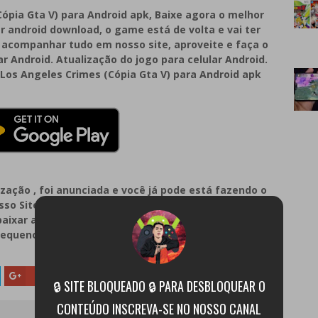
ópia Gta V) para Android apk, Baixe agora o melhor
r android download, o game está de volta e vai ter
a acompanhar tudo em nosso site, aproveite e faça o
r Android. Atualização do jogo para celular Android.
 Los Angeles Crimes (Cópia Gta V) para Android apk
zação , foi anunciada e você já pode está fazendo o
so Site ! Jogo com ótimos gráficos, ótimas texturas,
baixar app game com excelente jogabilidade. Física
equeno. baixar play store apk app! Apk android
Google+
🔒 SITE BLOQUEADO 🔒 PARA DESBLOQUEAR O
CONTEÚDO INSCREVA-SE NO NOSSO CANAL