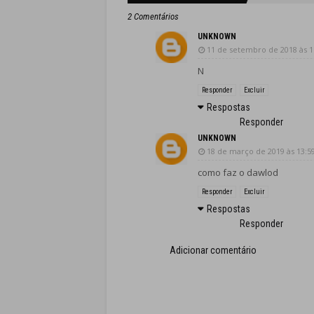
2 Comentários
UNKNOWN
11 de setembro de 2018 às 1
N
Responder
Excluir
Respostas
Responder
UNKNOWN
18 de março de 2019 às 13:5
como faz o dawlod
Responder
Excluir
Respostas
Responder
Adicionar comentário