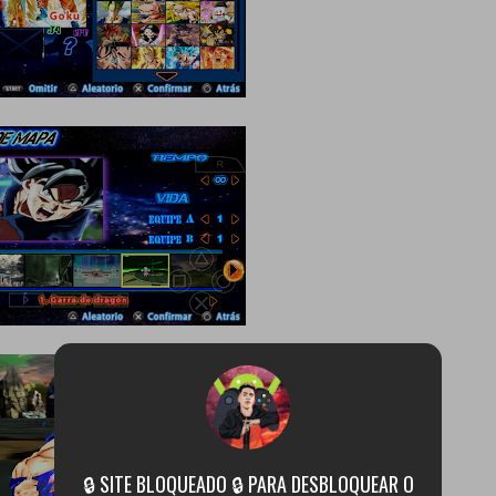
🔒 SITE BLOQUEADO 🔒 PARA DESBLOQUEAR O