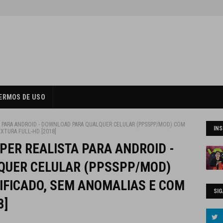
ERMOS DE USO
 PARA ANDROID - DOWNLOAD PARA QUALQUER CELULAR (PPSSPP/MOD) COM
IN
XTURA FULL-HD [2018]
PER REALISTA PARA ANDROID -
QUER CELULAR (PPSSPP/MOD)
FICADO, SEM ANOMALIAS E COM
SIG
8]