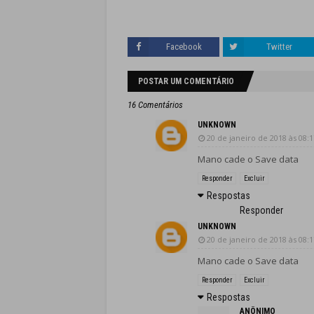
Facebook
Twitter
POSTAR UM COMENTÁRIO
16 Comentários
UNKNOWN
20 de janeiro de 2018 às 08:1
Mano cade o Save data
Responder
Excluir
Respostas
Responder
UNKNOWN
20 de janeiro de 2018 às 08:1
Mano cade o Save data
Responder
Excluir
Respostas
ANÔNIMO