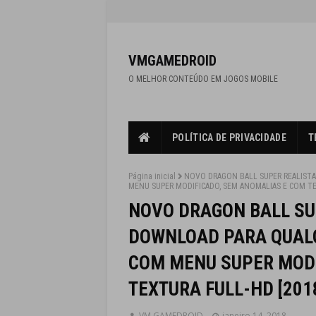
VMGAMEDROID
O MELHOR CONTEÚDO EM JOGOS MOBILE
POLÍTICA DE PRIVACIDADE
T
Página inicial
NOVO DRAGON BALL SUPER REALISTA
MENU SUPER MODIFICADO, SEM ANOMALIAS E COM TE
NOVO DRAGON BALL SU
DOWNLOAD PARA QUAL
COM MENU SUPER MODI
TEXTURA FULL-HD [201
VM GAMEDROID
janeiro 14, 2018