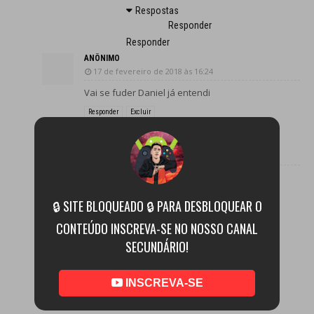
Respostas
Responder
Responder
ANÔNIMO
17 de fevereiro de 2018 às 16:24
Vai se fuder Daniel já entendi
Responder
Excluir
Respostas
ANÔNIMO
19 de março de 2018 às 15:50
Só de fala em fuder minha rola fica
grosa
🔒 SITE BLOQUEADO 🔒 PARA DESBLOQUEAR O
Excluir
CONTEÚDO INSCREVA-SE NO NOSSO CANAL
Respostas
Responder
SECUNDÁRIO!
Responder
INSCREVA-SE
Adicionar comentário