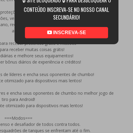
CONTEÚDO INSCREVA-SE NO NOSSO CANAL
 proteções: aprimore seus equipamentos!===
SECUNDÁRIO!
ões, vença batalhas e ganhe pontos de melhoria!
dano, recuo, velocidade de recarga e tamanho do pente das
armas!
INSCREVA-SE
para receber presentes grátis e missões===
para receber muitas coisas grátis!
diárias e melhore seus equipamentos!
r bônus diários de experiência e créditos!
es de líderes e encha seus oponentes de chumbo!
e otimizado para dispositivos mais lentos!
íderes e encha seus oponentes de chumbo no melhor jogo de
tiro para Android!
te otimizado para dispositivos mais lentos!
===Modos===
enso e desafiador de todos contra todos.
 esquadrões de tanques se enfrentam até o fim.