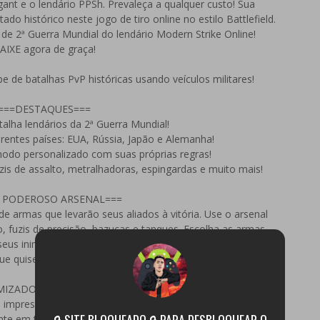
ant e o lendário PPSh. Prevaleça a qualquer custo! Sua
ado histórico neste jogo de tiro online no estilo Battlefield.
e 2ª Guerra Mundial do lendário Modern Strike Online!
AIXE agora de graça!
pe de batalhas PvP históricas usando veículos militares!
===DESTAQUES===
alha lendários da 2ª Guerra Mundial!
ferentes países: EUA, Rússia, Japão e Alemanha!
odo personalizado com suas próprias regras!
fuzis de assalto, metralhadoras, espingardas e muito mais!
 PODEROSO ARSENAL===
e armas que levarão seus aliados à vitória. Use o arsenal
to, fuzis de precisão, bazucas e tanques. Escolha as armas
seus inimigos em batalhas multijogador!
que quiser: mude a camuflagem e seus equipamentos!
IMIZADOS PARA DISPOSITIVOS MAIS LENTOS===
impressionantes e controles precisos. Você estará na linha
🔒 SITE BLOQUEADO 🔒 PARA DESBLOQUEAR O
nte em todas as batalhas.