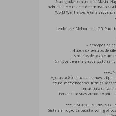
Stalingrado com um rifle Mosin–Nag
habilidade é o que vai determinar o result
World War Heroes é uma sequência d
B
Lembre-se: Melhore seu Clã! Partici
- 7 campos de bat
- 4 tipos de veículos de di
- 5 modos de jogo e um m
- 57 tipos de arma únicos: pistolas, 
===UM
Agora você terá acesso a novos tipos d
inteiro: metralhadoras, fuzis de assal
certas para encarar 
Personalize suas armas do jeito 
===GRÁFICOS INCRÍVEIS OT
Sinta a emoção da batalha com gráficos 
de fre